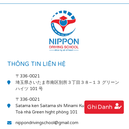
THÔNG TIN LIÊN HỆ
〒336-0021
埼玉県さいたま市南区別所３丁目３８−１３ グリーン
ハイツ 101 号
〒336-0021
Satama ken Saitama shi Minami Ku Bessho 3-38-13
Ghi Danh
Toà nhà Green hight phòng 101
nippondrivingschool@gmail.com