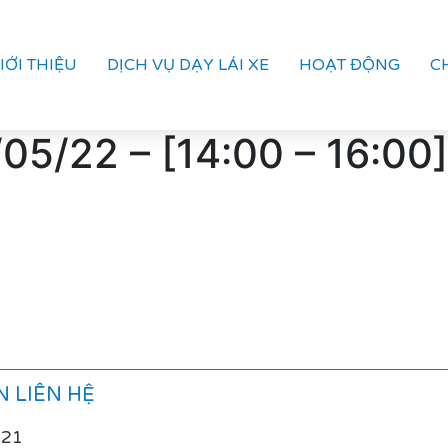
IỚI THIỆU
DỊCH VỤ DẠY LÁI XE
HOẠT ĐỘNG
C
05/22 – [14:00 – 16:00]
 LIÊN HỆ
021