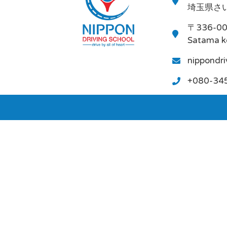
埼玉県さい
〒336-0
Satama k
nippondr
+080-34