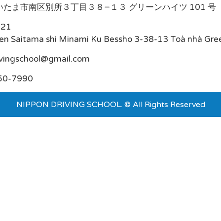
たま市南区別所３丁目３８−１３ グリーンハイツ 101 号
021
en Saitama shi Minami Ku Bessho 3-38-13 Toà nhà Gre
ivingschool@gmail.com
50-7990
NIPPON DRIVING SCHOOL. © All Rights Reserved